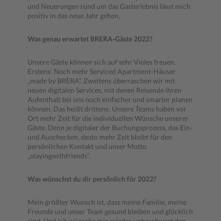
und Neuerungen rund um das Gasterlebnis lässt mich
positiv in das neue Jahr gehen.
Was genau erwartet BRERA-Gäste 2022?
Unsere Gäste können sich auf sehr Vieles freuen.
Erstens: Noch mehr Serviced Apartment-Häuser
„made by BRERA“. Zweitens überraschen wir mit
neuen digitalen Services, mit denen Reisende ihren
Aufenthalt bei uns noch einfacher und smarter planen
können. Das heißt drittens: Unsere Teams haben vor
Ort mehr Zeit für die individuellen Wünsche unserer
Gäste. Denn je digitaler der Buchungsprozess, das Ein-
und Auschecken, desto mehr Zeit bleibt für den
persönlichen Kontakt und unser Motto
„stayingwithfriends“.
Was wünschst du dir persönlich für 2022?
Mein größter Wunsch ist, dass meine Familie, meine
Freunde und unser Team gesund bleiben und glücklich
sind. Und ich wünsche mir, wieder unbeschwert den