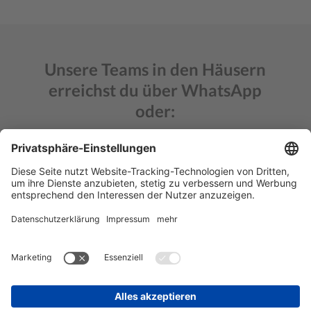
Unsere Teams in den Häusern
erreichst du über WhatsApp
oder:
HOME
BÖBLINGEN
FRANKFURT WEST
FRANKFURT OPER
LEIPZIG
MECKENBEUREN
MÜNCHEN WEST
MÜNCHEN SCHWABING
NÜRNBERG
STUTTGART
SINGEN
ULM
BLOG
HÄUFIGE FRAGEN
IMMOBILIENSUCHE
KARRIERE
KONTAKT
IMPRESSUM
DATENSCHUTZ
AGB