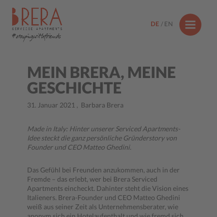
DE
EN
#stayingwithfriends
MEIN BRERA, MEINE
GESCHICHTE
31. Januar 2021
,
Barbara Brera
Made in Italy: Hinter unserer Serviced Apartments-
Idee steckt die ganz persönliche Gründerstory von
Founder und CEO Matteo Ghedini.
Das Gefühl bei Freunden anzukommen, auch in der
Fremde – das erlebt, wer bei Brera Serviced
Apartments eincheckt. Dahinter steht die Vision eines
Italieners. Brera-Founder und CEO Matteo Ghedini
weiß aus seiner Zeit als Unternehmensberater, wie
anonym sich ein Hotelaufenthalt und wie fremd sich