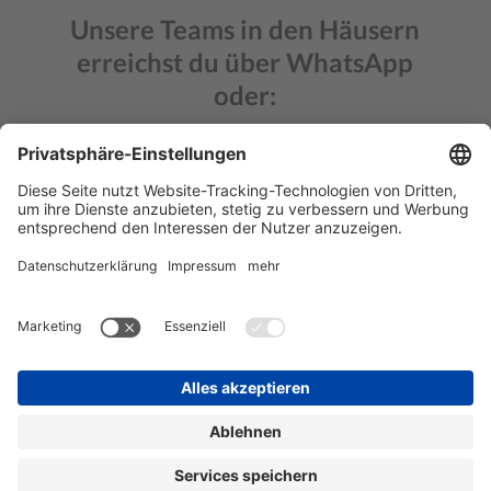
Unsere Teams in den Häusern
erreichst du über WhatsApp
oder:
HOME
BÖBLINGEN
FRANKFURT WEST
FRANKFURT OPER
LEIPZIG
MECKENBEUREN
MÜNCHEN WEST
MÜNCHEN SCHWABING
NÜRNBERG
STUTTGART
SINGEN
ULM
BLOG
HÄUFIGE FRAGEN
IMMOBILIENSUCHE
KARRIERE
KONTAKT
IMPRESSUM
DATENSCHUTZ
AGB
1