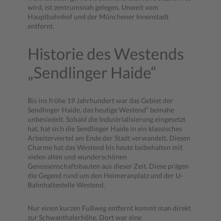
wird, ist zentrumsnah gelegen. Unweit vom
Hauptbahnhof und der Münchener Innenstadt
entfernt.
Historie des Westends
„Sendlinger Haide“
Bis ins frühe 19 Jahrhundert war das Gebiet der
Sendlinger Haide, das heutige Westend“ beinahe
unbesiedelt. Sobald die Industrialisierung eingesetzt
hat, hat sich die Sendlinger Haide in ein klassisches
Arbeiterviertel am Ende der Stadt verwandelt. Diesen
Charme hat das Westend bis heute beibehalten mit
vielen alten und wunderschönen
Genossenschaftsbauten aus dieser Zeit. Diese prägen
die Gegend rund um den Heimeranplatz und der U-
Bahnhaltestelle Westend.
Nur einen kurzen Fußweg entfernt kommt man direkt
zur Schwanthalerhöhe. Dort war eine