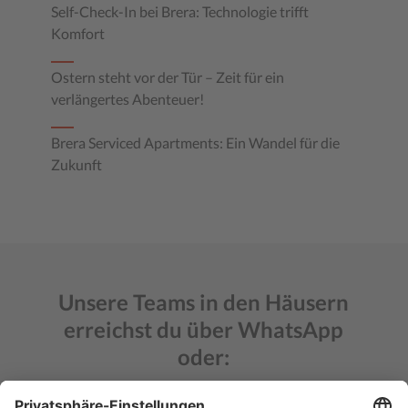
Self-Check-In bei Brera: Technologie trifft
Komfort
Ostern steht vor der Tür – Zeit für ein
verlängertes Abenteuer!
Brera Serviced Apartments: Ein Wandel für die
Zukunft
Unsere Teams in den Häusern
erreichst du über WhatsApp
oder: