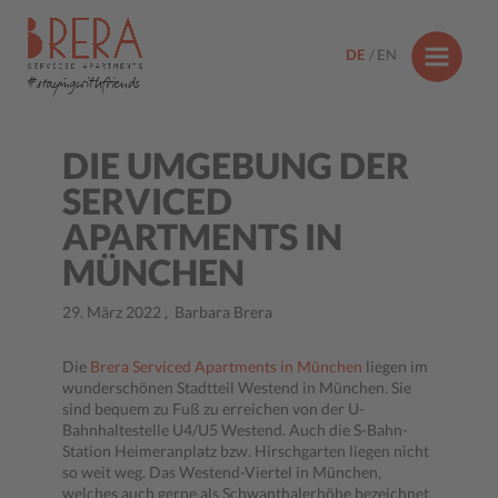
DE
EN
#stayingwithfriends
DIE UMGEBUNG DER
SERVICED
APARTMENTS IN
MÜNCHEN
29. März 2022
,
Barbara Brera
Die
Brera Serviced Apartments in München
liegen im
wunderschönen Stadtteil Westend in München. Sie
sind bequem zu Fuß zu erreichen von der U-
Bahnhaltestelle U4/U5 Westend. Auch die S-Bahn-
Station Heimeranplatz bzw. Hirschgarten liegen nicht
so weit weg. Das Westend-Viertel in München,
welches auch gerne als Schwanthalerhöhe bezeichnet